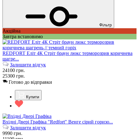
Фільтр
Акційна
Завтра встановимо
REDFORT Еліт 4К Стріт браун люкс терморозрив коричнева
шагре...
Залишити відгук
24100
грн.
25300
грн.
Готово до відправки
Купити
Вхідні Двері Графіка "Redfort" Венге сірий горизо...
Залишити відгук
9990
грн.
11100
грн.