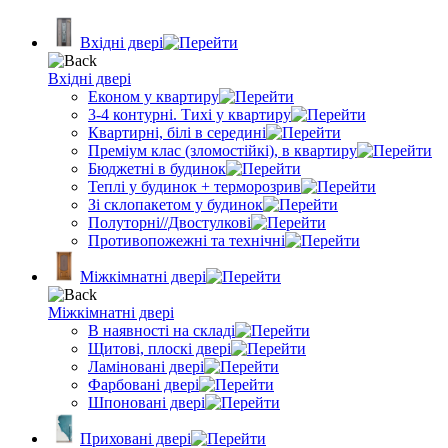
Вхідні двері
Вхідні двері
Економ у квартиру
3-4 контурні. Тихі у квартиру
Квартирні, білі в середині
Преміум клас (зломостійкі), в квартиру
Бюджетні в будинок
Теплі у будинок + терморозрив
Зі склопакетом у будинок
Полуторні//Двостулкові
Противопожежні та технічні
Міжкімнатні двері
Міжкімнатні двері
В наявності на складі
Щитові, плоскі двері
Ламіновані двері
Фарбовані двері
Шпоновані двері
Приховані двері