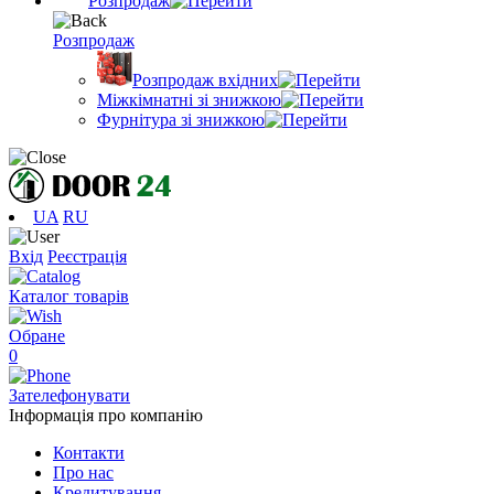
Розпродаж
Розпродаж
Розпродаж вхідних
Міжкімнатні зі знижкою
Фурнітура зі знижкою
UA
RU
Вхід
Реєстрація
Каталог товарів
Обране
0
Зателефонувати
Інформація про компанію
Контакти
Про нас
Кредитування