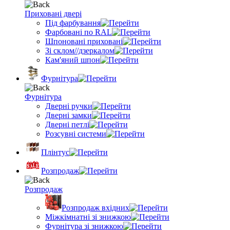
Приховані двері
Під фарбування
Фарбовані по RAL
Шпоновані приховані
Зі склом//дзеркалом
Кам'яний шпон
Фурнітура
Фурнітура
Дверні ручки
Дверні замки
Дверні петлі
Розсувні системи
Плінтус
Розпродаж
Розпродаж
Розпродаж вхідних
Міжкімнатні зі знижкою
Фурнітура зі знижкою