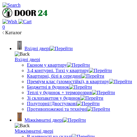
0
Каталог
Вхідні двері
Вхідні двері
Економ у квартиру
3-4 контурні. Тихі у квартиру
Квартирні, білі в середині
Преміум клас (зломостійкі), в квартиру
Бюджетні в будинок
Теплі у будинок + терморозрив
Зі склопакетом у будинок
Полуторні//Двостулкові
Противопожежні та технічні
Міжкімнатні двері
Міжкімнатні двері
В наявності на складі