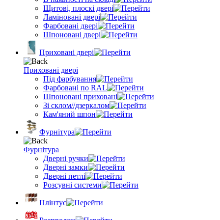
Щитові, плоскі двері
Ламіновані двері
Фарбовані двері
Шпоновані двері
Приховані двері
Приховані двері
Під фарбування
Фарбовані по RAL
Шпоновані приховані
Зі склом//дзеркалом
Кам'яний шпон
Фурнітура
Фурнітура
Дверні ручки
Дверні замки
Дверні петлі
Розсувні системи
Плінтус