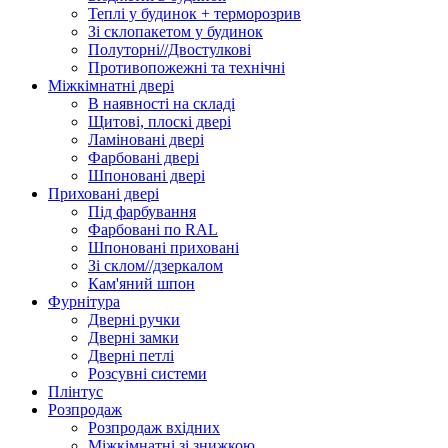
Теплі у будинок + терморозрив
Зі склопакетом у будинок
Полуторні//Двостулкові
Противопожежні та технічні
Міжкімнатні двері
В наявності на складі
Щитові, плоскі двері
Ламіновані двері
Фарбовані двері
Шпоновані двері
Приховані двері
Під фарбування
Фарбовані по RAL
Шпоновані приховані
Зі склом//дзеркалом
Кам'яний шпон
Фурнітура
Дверні ручки
Дверні замки
Дверні петлі
Розсувні системи
Плінтус
Розпродаж
Розпродаж вхідних
Міжкімнатні зі знижкою