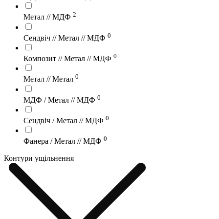
2
Метал // МДФ
0
Сендвіч // Метал // МДФ
0
Композит // Метал // МДФ
0
Метал // Метал
0
МДФ / Метал // МДФ
0
Сендвіч / Метал // МДФ
0
Фанера / Метал // МДФ
Контури ущільнення