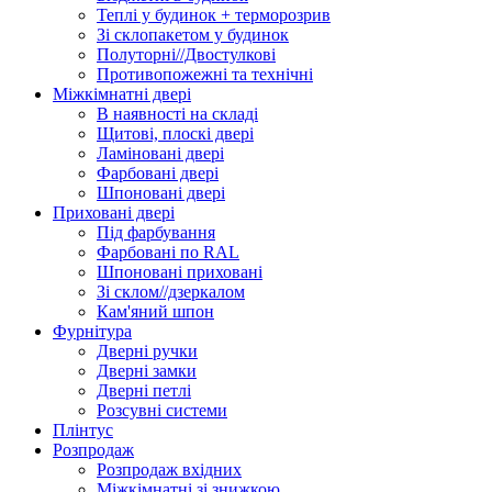
Теплі у будинок + терморозрив
Зі склопакетом у будинок
Полуторні//Двостулкові
Противопожежні та технічні
Міжкімнатні двері
В наявності на складі
Щитові, плоскі двері
Ламіновані двері
Фарбовані двері
Шпоновані двері
Приховані двері
Під фарбування
Фарбовані по RAL
Шпоновані приховані
Зі склом//дзеркалом
Кам'яний шпон
Фурнітура
Дверні ручки
Дверні замки
Дверні петлі
Розсувні системи
Плінтус
Розпродаж
Розпродаж вхідних
Міжкімнатні зі знижкою