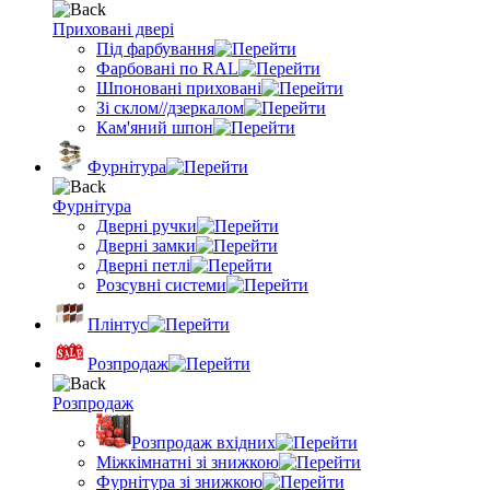
Приховані двері
Під фарбування
Фарбовані по RAL
Шпоновані приховані
Зі склом//дзеркалом
Кам'яний шпон
Фурнітура
Фурнітура
Дверні ручки
Дверні замки
Дверні петлі
Розсувні системи
Плінтус
Розпродаж
Розпродаж
Розпродаж вхідних
Міжкімнатні зі знижкою
Фурнітура зі знижкою