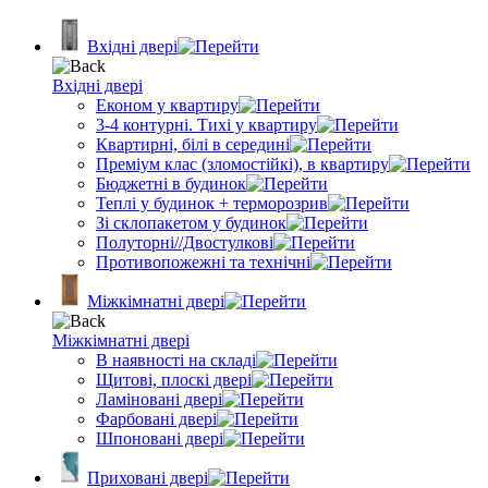
Вхідні двері
Вхідні двері
Економ у квартиру
3-4 контурні. Тихі у квартиру
Квартирні, білі в середині
Преміум клас (зломостійкі), в квартиру
Бюджетні в будинок
Теплі у будинок + терморозрив
Зі склопакетом у будинок
Полуторні//Двостулкові
Противопожежні та технічні
Міжкімнатні двері
Міжкімнатні двері
В наявності на складі
Щитові, плоскі двері
Ламіновані двері
Фарбовані двері
Шпоновані двері
Приховані двері