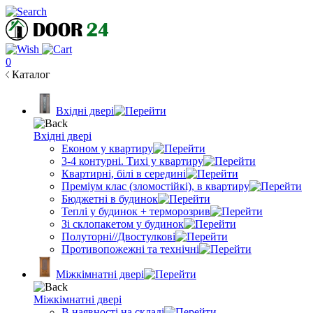
0
Каталог
Вхідні двері
Вхідні двері
Економ у квартиру
3-4 контурні. Тихі у квартиру
Квартирні, білі в середині
Преміум клас (зломостійкі), в квартиру
Бюджетні в будинок
Теплі у будинок + терморозрив
Зі склопакетом у будинок
Полуторні//Двостулкові
Противопожежні та технічні
Міжкімнатні двері
Міжкімнатні двері
В наявності на складі