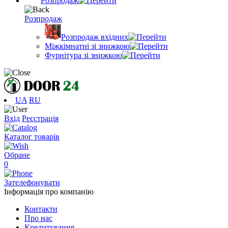
Розпродаж
Розпродаж
Розпродаж вхідних
Міжкімнатні зі знижкою
Фурнітура зі знижкою
UA
RU
Вхід
Реєстрація
Каталог товарів
Обране
0
Зателефонувати
Інформація про компанію
Контакти
Про нас
Кредитування