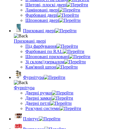
Щитові, плоскі двері
Ламіновані двері
Фарбовані двері
Шпоновані двері
Приховані двері
Приховані двері
Під фарбування
Фарбовані по RAL
Шпоновані приховані
Зі склом//дзеркалом
Кам'яний шпон
Фурнітура
Фурнітура
Дверні ручки
Дверні замки
Дверні петлі
Розсувні системи
Плінтус