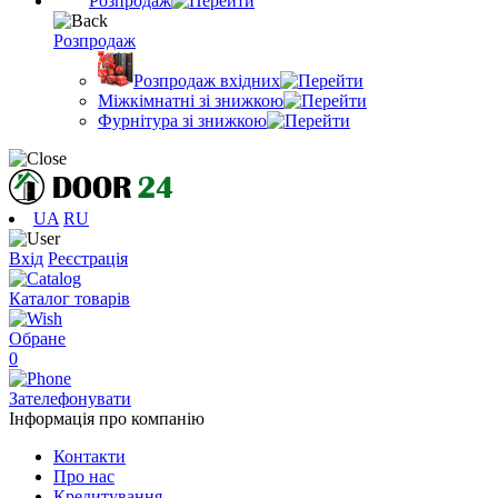
Розпродаж
Розпродаж
Розпродаж вхідних
Міжкімнатні зі знижкою
Фурнітура зі знижкою
UA
RU
Вхід
Реєстрація
Каталог товарів
Обране
0
Зателефонувати
Інформація про компанію
Контакти
Про нас
Кредитування