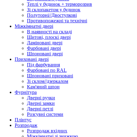
Теплі у будинок + терморозрив
Зі склопакетом у будинок
Полуторні//Двостулкові
Противопожежні та технічні
Міжкімнатні двері
В наявності на складі
Щитові, плоскі двері
Ламіновані двері
Фарбовані двері
Шпоновані двері
Приховані двері
Під фарбування
Фарбовані по RAL
Шпоновані приховані
Зі склом//дзеркалом
Кам'яний шпон
Фурнітура
Дверні ручки
Дверні замки
Дверні петлі
Розсувні системи
Плінтус
Розпродаж
Розпродаж вхідних
Міжкімнатні зі знижкою