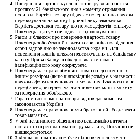
Повернення вартості купленого товару здійснюється
протягом 21 банківського дня з моменту отримання
посилки. Вартість товару підлягає поверненню шляхом
перерахування на картку ПриватБанку замовника.
Вартість доставки товару, що не має дефектів, оплачує
Покупець і ця сума не підлягає відшкодуванню.
Разом із бланком про повернення вартості товару
Покупець зобов'язаний надати ксерокопію посвідчення
особи відповідно до законодавства України. Для
повернення коштів шляхом перерахування на банківську
картку ПриватБанку необхідно вказати номер
індифікаційного коду одержувача.
Покупець має право обміняти товар на ідентичний з
іншим розміром (якщо відповідний розмір є в наявності)
шляхом оформлення нового замовлення. Взаємозалік не
передбачено, інтернет-магазин повертає кошти клієнту
за повернення обов'язково.
Гарантійний термін на товари відповідає вимогам
законодавства України.
Покупець має право повернути бракований або дефекти
товар магазину.
У разі негативного рішення про рекламацію витрати,
пов'язані з пересиланням товару магазину, Покупцю не
відшкодовуються.
З відправленим товаром буде відправлено документ