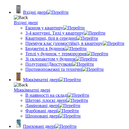
Вхідні двері
Вхідні двері
Економ у квартиру
3-4 контурні. Тихі у квартиру
Квартирні, білі в середині
Преміум клас (зломостійкі), в квартиру
Бюджетні в будинок
Теплі у будинок + терморозрив
Зі склопакетом у будинок
Полуторні//Двостулкові
Противопожежні та технічні
Міжкімнатні двері
Міжкімнатні двері
В наявності на складі
Щитові, плоскі двері
Ламіновані двері
Фарбовані двері
Шпоновані двері
Приховані двері