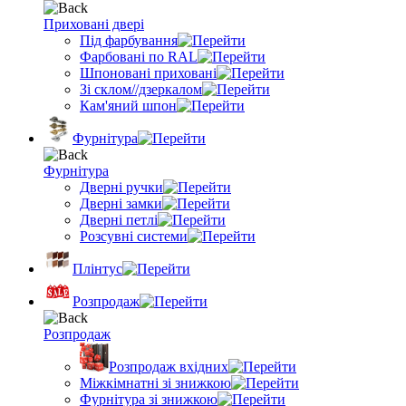
Приховані двері
Під фарбування
Фарбовані по RAL
Шпоновані приховані
Зі склом//дзеркалом
Кам'яний шпон
Фурнітура
Фурнітура
Дверні ручки
Дверні замки
Дверні петлі
Розсувні системи
Плінтус
Розпродаж
Розпродаж
Розпродаж вхідних
Міжкімнатні зі знижкою
Фурнітура зі знижкою