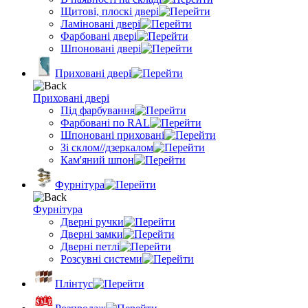
Щитові, плоскі двері
Ламіновані двері
Фарбовані двері
Шпоновані двері
Приховані двері
Приховані двері
Під фарбування
Фарбовані по RAL
Шпоновані приховані
Зі склом//дзеркалом
Кам'яний шпон
Фурнітура
Фурнітура
Дверні ручки
Дверні замки
Дверні петлі
Розсувні системи
Плінтус