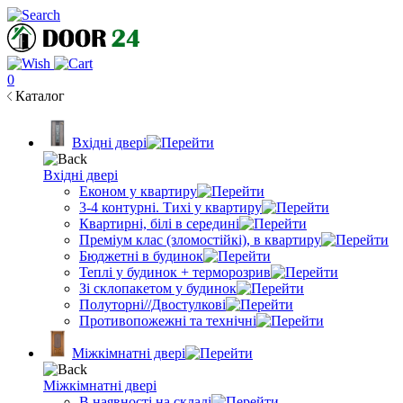
0
Каталог
Вхідні двері
Вхідні двері
Економ у квартиру
3-4 контурні. Тихі у квартиру
Квартирні, білі в середині
Преміум клас (зломостійкі), в квартиру
Бюджетні в будинок
Теплі у будинок + терморозрив
Зі склопакетом у будинок
Полуторні//Двостулкові
Противопожежні та технічні
Міжкімнатні двері
Міжкімнатні двері
В наявності на складі