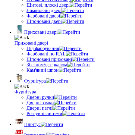
Щитові, плоскі двері
Ламіновані двері
Фарбовані двері
Шпоновані двері
Приховані двері
Приховані двері
Під фарбування
Фарбовані по RAL
Шпоновані приховані
Зі склом//дзеркалом
Кам'яний шпон
Фурнітура
Фурнітура
Дверні ручки
Дверні замки
Дверні петлі
Розсувні системи
Плінтус