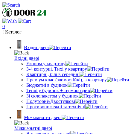
0
Каталог
Вхідні двері
Вхідні двері
Економ у квартиру
3-4 контурні. Тихі у квартиру
Квартирні, білі в середині
Преміум клас (зломостійкі), в квартиру
Бюджетні в будинок
Теплі у будинок + терморозрив
Зі склопакетом у будинок
Полуторні//Двостулкові
Противопожежні та технічні
Міжкімнатні двері
Міжкімнатні двері
В наявності на складі