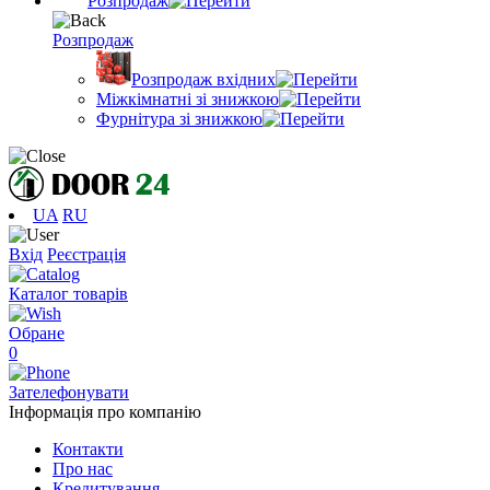
Розпродаж
Розпродаж
Розпродаж вхідних
Міжкімнатні зі знижкою
Фурнітура зі знижкою
UA
RU
Вхід
Реєстрація
Каталог товарів
Обране
0
Зателефонувати
Інформація про компанію
Контакти
Про нас
Кредитування