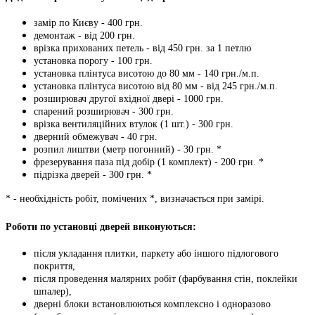
замір по Києву - 400 грн.
демонтаж - від 200 грн.
врізка прихованих петель - від 450 грн. за 1 петлю
установка порогу - 100 грн.
установка плінтуса висотою до 80 мм - 140 грн./м.п.
установка плінтуса висотою від 80 мм - від 245 грн./м.п.
розширювач другої вхідної двері - 1000 грн.
спарений розширювач - 300 грн.
врізка вентиляційних втулок (1 шт.) - 300 грн.
дверний обмежувач - 40 грн.
розпил лиштви (метр погонний) - 30 грн. *
фрезерування паза під добір (1 комплект) - 200 грн. *
підрізка дверей - 300 грн. *
* - необхідність робіт, помічених *, визначається при замірі.
Роботи по установці дверей виконуються:
після укладання плитки, паркету або іншого підлогового
покриття,
після проведення малярних робіт (фарбування стін, поклейки
шпалер),
дверні блоки встановлюються комплексно і одноразово