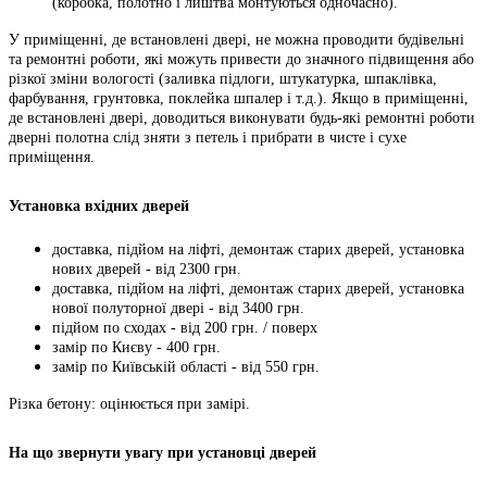
(коробка, полотно і лиштва монтуються одночасно).
У приміщенні, де встановлені двері, не можна проводити будівельні
та ремонтні роботи, які можуть привести до значного підвищення або
різкої зміни вологості (заливка підлоги, штукатурка, шпаклівка,
фарбування, грунтовка, поклейка шпалер і т.д.). Якщо в приміщенні,
де встановлені двері, доводиться виконувати будь-які ремонтні роботи
дверні полотна слід зняти з петель і прибрати в чисте і сухе
приміщення.
Установка вхідних дверей
доставка, підйом на ліфті, демонтаж старих дверей, установка
нових дверей - від 2300 грн.
доставка, підйом на ліфті, демонтаж старих дверей, установка
нової полуторної двері - від 3400 грн.
підйом по сходах - від 200 грн. / поверх
замір по Києву - 400 грн.
замір по Київській області - від 550 грн.
Різка бетону: оцінюється при замірі.
На що звернути увагу при установці дверей