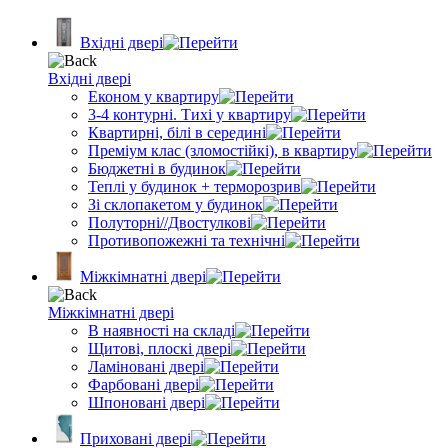
Вхідні двері
Вхідні двері
Економ у квартиру
3-4 контурні. Тихі у квартиру
Квартирні, білі в середині
Преміум клас (зломостійкі), в квартиру
Бюджетні в будинок
Теплі у будинок + терморозрив
Зі склопакетом у будинок
Полуторні//Двостулкові
Противопожежні та технічні
Міжкімнатні двері
Міжкімнатні двері
В наявності на складі
Щитові, плоскі двері
Ламіновані двері
Фарбовані двері
Шпоновані двері
Приховані двері