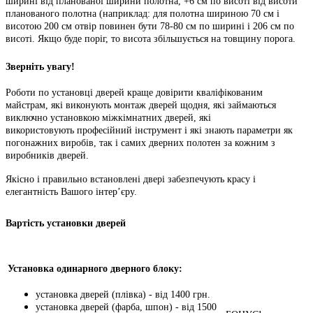
ширині від планованої ширини полотна, +6 см по висоті від висоти
планованого полотна (наприклад: для полотна шириною 70 см і
висотою 200 см отвір повинен бути 78-80 см по ширині і 206 см по
висоті. Якщо буде поріг, то висота збільшується на товщину порога.
Зверніть увагу!
Роботи по установці дверей краще довірити кваліфікованим
майстрам, які виконують монтаж дверей щодня, які займаються
виключно установкою міжкімнатних дверей, які
використовують професійний інструмент і які знають параметри як
погонажних виробів, так і самих дверних полотен за кожним з
виробників дверей.
Якісно і правильно встановлені двері забезпечують красу і
елегантність Вашого інтер’єру.
Вартість установки дверей
Установка одинарного дверного блоку:
установка дверей (плівка) - від 1400 грн.
установка дверей (фарба, шпон) - від 1500