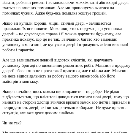
Багато, роблячи ремонт і встановлюючи міжкімнатні або вхідні двері,
вчаться на власних помилках. Але ми пропонуємо вчитися на
помилках чужих. Адже будь-яка помилка коштує грошей.
Якщо ви купили хороші, міцні, стильні двері – залишається
правильно їх встановити. Можливо, хтось подумає, що установка
дверей – це другорядна справа і її можна доручити будь-кому, але
практика показує, що це не так. Звичайно, багато хто замовляє
установку в магазині, де купували двері і отримують якісно виконані
роботи і гарантію.
Але ще залишається певний відсоток клієнтів, які доручають
установку бригаді по виконанню ремонтних робіт. Магазин з продажу
дверей абсолютно не проти такої практики, але є кілька але. Магазин
не несе відповідальність за роботу вашого виконроба або його
майстрів з монтажу.
Якщо звичайно, щось можна ще виправити – це добре. Не рідко
відбувається так, що клієнтові доводиться купити нові двері, тому що
найняті на стороні хлопці вчилися врізати замок або петлі і привели в
непридатність двері, які ви так ретельно вибирали. Не дуже приємна
ситуація, але вже дуже деяким знайома.
Чи не так?