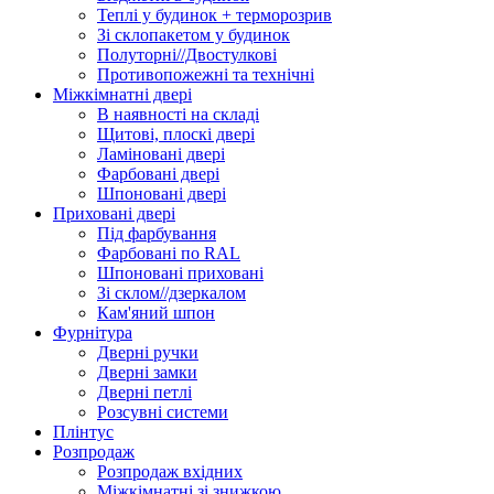
Теплі у будинок + терморозрив
Зі склопакетом у будинок
Полуторні//Двостулкові
Противопожежні та технічні
Міжкімнатні двері
В наявності на складі
Щитові, плоскі двері
Ламіновані двері
Фарбовані двері
Шпоновані двері
Приховані двері
Під фарбування
Фарбовані по RAL
Шпоновані приховані
Зі склом//дзеркалом
Кам'яний шпон
Фурнітура
Дверні ручки
Дверні замки
Дверні петлі
Розсувні системи
Плінтус
Розпродаж
Розпродаж вхідних
Міжкімнатні зі знижкою