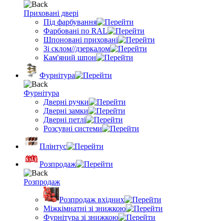
Приховані двері
Під фарбування
Фарбовані по RAL
Шпоновані приховані
Зі склом//дзеркалом
Кам'яний шпон
Фурнітура
Фурнітура
Дверні ручки
Дверні замки
Дверні петлі
Розсувні системи
Плінтус
Розпродаж
Розпродаж
Розпродаж вхідних
Міжкімнатні зі знижкою
Фурнітура зі знижкою