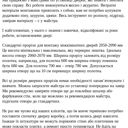
Ми працюємо з майстрами по установці дверей, які знають і люблять
свою справу. Всі роботи виконуються якісно і акуратно. Витратні
матеріали монтажник привозить з собою, вам не потрібно купувати
додатково піну, шурупи, цвяхи. Весь інструмент по розпилу, підрізці,
замірам матеріалу – є у майстра.
І найголовніше, у нього є знання і навички, відшліфовані за роки
роботи, встановлюючи двері.
Стандартні прорізи для монтажу міжкімнатних дверей 2050-2090 мм.
Це висота мінімальна і максимальна, яку перекриє лиштва. Ідеальна
висота отвору 2060-2070 мм. Ширина прорізу залежить від розміру
полотна, наприклад, для полотна 600 мм ширина отвору повинна
бути 680 мм. Для полотна 700 мм – отвір 780 мм. Допускається
ширина отвору що на 10 см перевищує ширину полотна.
Всі ці розміри дверних прорізів немає необхідності запам’ятовувати і
вивчати. Можна запросити майстра по установці попередньо на замір.
Ми рекомендуємо заміряти отвори ще до поклейки шпалер або
фарбування стін, коли ще можливо за рекомендацією майстра,
підігнати отвори до стандартних.
Не раз ми чуємо від наших клієнтів, що їм конче терміново потрібно
поставити спочатку дверну коробку, а потім колись двері навісити.
Інакше їх штукатури не можуть порівняти стіни або плиточник не
може покласти плитку, а ремонт просто зупиняється. Не йдіть на