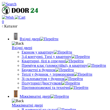
0
Каталог
Вхідні двері
Вхідні двері
Економ у квартиру
3-4 контурні. Тихі у квартиру
Квартирні, білі в середині
Преміум клас (зломостійкі), в квартиру
Бюджетні в будинок
Теплі у будинок + терморозрив
Зі склопакетом у будинок
Полуторні//Двостулкові
Противопожежні та технічні
Міжкімнатні двері
Міжкімнатні двері
В наявності на складі