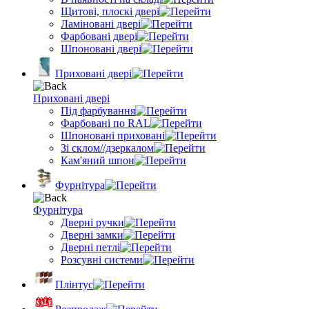
Щитові, плоскі двері
Ламіновані двері
Фарбовані двері
Шпоновані двері
Приховані двері
Приховані двері
Під фарбування
Фарбовані по RAL
Шпоновані приховані
Зі склом//дзеркалом
Кам'яний шпон
Фурнітура
Фурнітура
Дверні ручки
Дверні замки
Дверні петлі
Розсувні системи
Плінтус