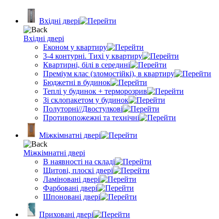
Вхідні двері
Вхідні двері
Економ у квартиру
3-4 контурні. Тихі у квартиру
Квартирні, білі в середині
Преміум клас (зломостійкі), в квартиру
Бюджетні в будинок
Теплі у будинок + терморозрив
Зі склопакетом у будинок
Полуторні//Двостулкові
Противопожежні та технічні
Міжкімнатні двері
Міжкімнатні двері
В наявності на складі
Щитові, плоскі двері
Ламіновані двері
Фарбовані двері
Шпоновані двері
Приховані двері