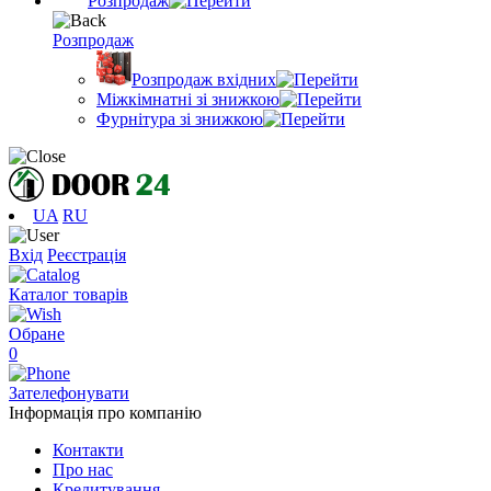
Розпродаж
Розпродаж
Розпродаж вхідних
Міжкімнатні зі знижкою
Фурнітура зі знижкою
UA
RU
Вхід
Реєстрація
Каталог товарів
Обране
0
Зателефонувати
Інформація про компанію
Контакти
Про нас
Кредитування