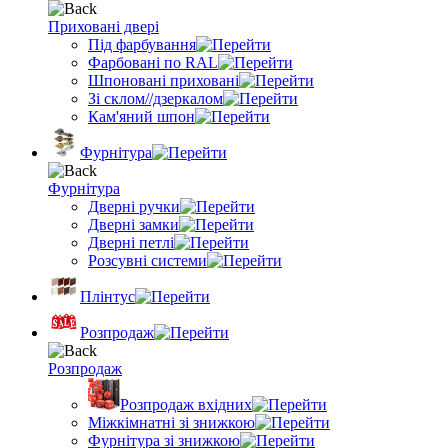
Приховані двері
Під фарбування
Фарбовані по RAL
Шпоновані приховані
Зі склом//дзеркалом
Кам'яний шпон
Фурнітура
Фурнітура
Дверні ручки
Дверні замки
Дверні петлі
Розсувні системи
Плінтус
Розпродаж
Розпродаж
Розпродаж вхідних
Міжкімнатні зі знижкою
Фурнітура зі знижкою