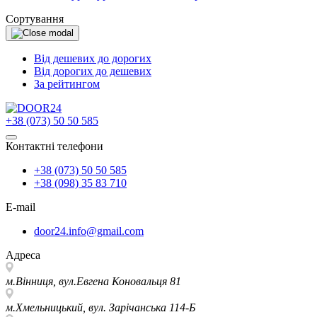
Сортування
Від дешевих до дорогих
Від дорогих до дешевих
За рейтингом
+38 (073) 50 50 585
Контактні телефони
+38 (073) 50 50 585
+38 (098) 35 83 710
E-mail
door24.info@gmail.com
Адреса
м.Вінниця, вул.Евгена Коновальця 81
м.Хмельницький, вул. Зарічанська 114-Б