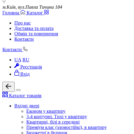
м.Київ, вул.Павла Тичини 184
Головна
Каталог
Про нас
Доставка та оплата
Обмін та повернення
Контакти
Контакти
UA
RU
Реєстрація
Вхід
Каталог товарів
Вхідні двері
Економ у квартиру
3-4 контурні. Тихі у квартиру
Квартирні, білі в середині
Преміум клас (зломостійкі), в квартиру
Бюджетні в будинок