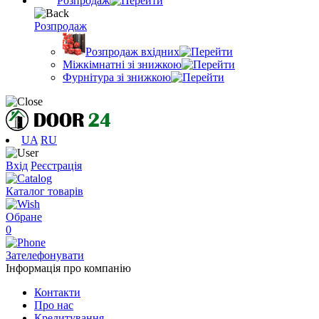
Розпродаж
Розпродаж
Розпродаж вхідних
Міжкімнатні зі знижкою
Фурнітура зі знижкою
UA
RU
Вхід
Реєстрація
Каталог товарів
Обране
0
Зателефонувати
Інформація про компанію
Контакти
Про нас
Кредитування