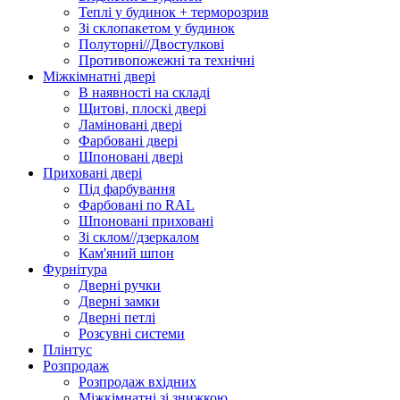
Теплі у будинок + терморозрив
Зі склопакетом у будинок
Полуторні//Двостулкові
Противопожежні та технічні
Міжкімнатні двері
В наявності на складі
Щитові, плоскі двері
Ламіновані двері
Фарбовані двері
Шпоновані двері
Приховані двері
Під фарбування
Фарбовані по RAL
Шпоновані приховані
Зі склом//дзеркалом
Кам'яний шпон
Фурнітура
Дверні ручки
Дверні замки
Дверні петлі
Розсувні системи
Плінтус
Розпродаж
Розпродаж вхідних
Міжкімнатні зі знижкою