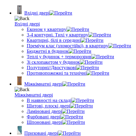
Вхідні двері
Вхідні двері
Економ у квартиру
3-4 контурні. Тихі у квартиру
Квартирні, білі в середині
Преміум клас (зломостійкі), в квартиру
Бюджетні в будинок
Теплі у будинок + терморозрив
Зі склопакетом у будинок
Полуторні//Двостулкові
Противопожежні та технічні
Міжкімнатні двері
Міжкімнатні двері
В наявності на складі
Щитові, плоскі двері
Ламіновані двері
Фарбовані двері
Шпоновані двері
Приховані двері