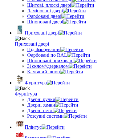
Щитові, плоскі двері
Ламіновані двері
Фарбовані двері
Шпоновані двері
Приховані двері
Приховані двері
Під фарбування
Фарбовані по RAL
Шпоновані приховані
Зі склом//дзеркалом
Кам'яний шпон
Фурнітура
Фурнітура
Дверні ручки
Дверні замки
Дверні петлі
Розсувні системи
Плінтус