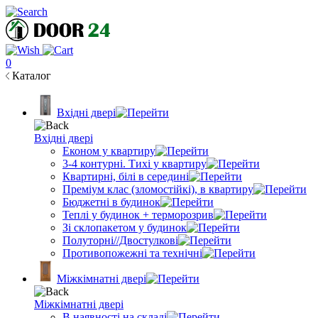
0
Каталог
Вхідні двері
Вхідні двері
Економ у квартиру
3-4 контурні. Тихі у квартиру
Квартирні, білі в середині
Преміум клас (зломостійкі), в квартиру
Бюджетні в будинок
Теплі у будинок + терморозрив
Зі склопакетом у будинок
Полуторні//Двостулкові
Противопожежні та технічні
Міжкімнатні двері
Міжкімнатні двері
В наявності на складі