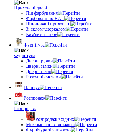
Приховані двері
Під фарбування
Фарбовані по RAL
Шпоновані приховані
Зі склом//дзеркалом
Кам'яний шпон
Фурнітура
Фурнітура
Дверні ручки
Дверні замки
Дверні петлі
Розсувні системи
Плінтус
Розпродаж
Розпродаж
Розпродаж вхідних
Міжкімнатні зі знижкою
Фурнітура зі знижкою