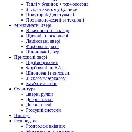
Теплі у будинок + терморозрив
Зі склопакетом у будинок
Полуторні//Двостулкові
Противопожежні та технічні
Міжкімнатні двері
В наявності на складі
Щитові, плоскі двері
Ламіновані двері
Фарбовані двері
Шпоновані двері
Приховані двері
Під фарбування
Фарбовані по RAL
Шпоновані приховані
Зі склом//дзеркалом
Кам'яний шпон
Фурнітура
Дверні ручки
Дверні замки
Дверні петлі
Розсувні системи
Плінтус
Розпродаж
Розпродаж вхідних
Міжкімнатні зі знижкою