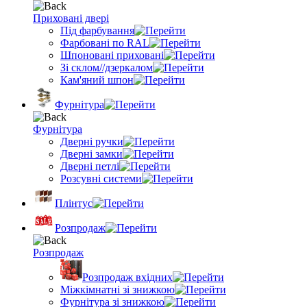
Приховані двері
Під фарбування
Фарбовані по RAL
Шпоновані приховані
Зі склом//дзеркалом
Кам'яний шпон
Фурнітура
Фурнітура
Дверні ручки
Дверні замки
Дверні петлі
Розсувні системи
Плінтус
Розпродаж
Розпродаж
Розпродаж вхідних
Міжкімнатні зі знижкою
Фурнітура зі знижкою