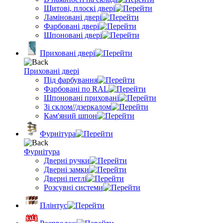
Щитові, плоскі двері
Ламіновані двері
Фарбовані двері
Шпоновані двері
Приховані двері
Приховані двері
Під фарбування
Фарбовані по RAL
Шпоновані приховані
Зі склом//дзеркалом
Кам'яний шпон
Фурнітура
Фурнітура
Дверні ручки
Дверні замки
Дверні петлі
Розсувні системи
Плінтус