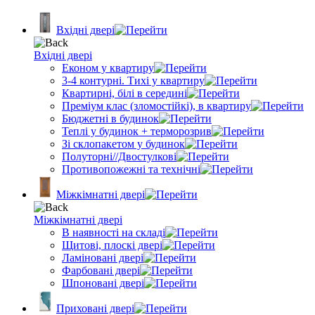
Вхідні двері
Вхідні двері
Економ у квартиру
3-4 контурні. Тихі у квартиру
Квартирні, білі в середині
Преміум клас (зломостійкі), в квартиру
Бюджетні в будинок
Теплі у будинок + терморозрив
Зі склопакетом у будинок
Полуторні//Двостулкові
Противопожежні та технічні
Міжкімнатні двері
Міжкімнатні двері
В наявності на складі
Щитові, плоскі двері
Ламіновані двері
Фарбовані двері
Шпоновані двері
Приховані двері