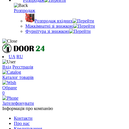
Розпродаж
Розпродаж
Розпродаж вхідних
Міжкімнатні зі знижкою
Фурнітура зі знижкою
UA
RU
Вхід
Реєстрація
Каталог товарів
Обране
0
Зателефонувати
Інформація про компанію
Контакти
Про нас
Кредитування