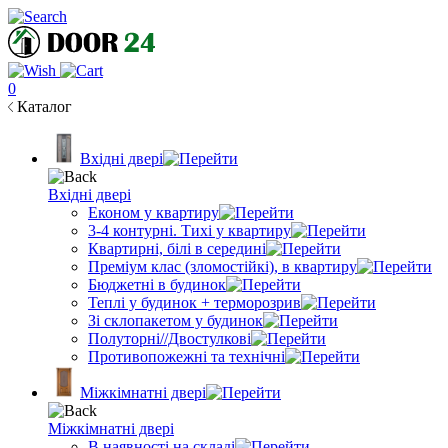
0
Каталог
Вхідні двері
Вхідні двері
Економ у квартиру
3-4 контурні. Тихі у квартиру
Квартирні, білі в середині
Преміум клас (зломостійкі), в квартиру
Бюджетні в будинок
Теплі у будинок + терморозрив
Зі склопакетом у будинок
Полуторні//Двостулкові
Противопожежні та технічні
Міжкімнатні двері
Міжкімнатні двері
В наявності на складі