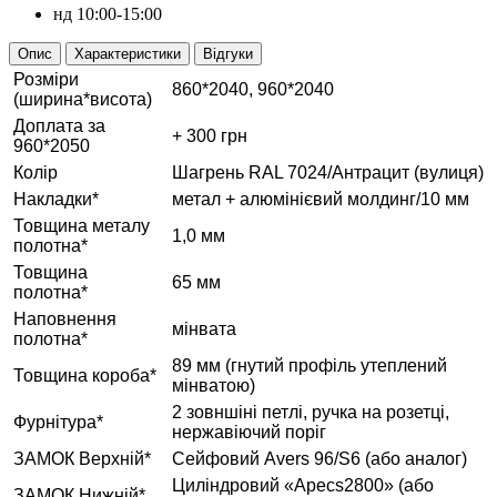
нд
10:00-15:00
Опис
Характеристики
Відгуки
Розміри
860*2040, 960*2040
(ширина*висота)
Доплата за
+ 300 грн
960*2050
Колір
Шагрень RAL 7024/Антрацит (вулиця)
Накладки*
метал + алюмінієвий молдинг/10 мм
Товщина металу
1,0 мм
полотна*
Товщина
65 мм
полотна*
Наповнення
мінвата
полотна*
89 мм (гнутий профіль утеплений
Товщина короба*
мінватою)
2 зовншіні петлі, ручка на розетці,
Фурнітура*
нержавіючий поріг
ЗАМОК Верхній*
Сейфовий Аvers 96/S6 (або аналог)
Циліндровий «Аpecs2800» (або
ЗАМОК Нижній*