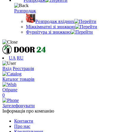
Розпродаж
Розпродаж
Розпродаж вхідних
Міжкімнатні зі знижкою
Фурнітура зі знижкою
UA
RU
Вхід
Реєстрація
Каталог товарів
Обране
0
Зателефонувати
Інформація про компанію
Контакти
Про нас
Кредитування