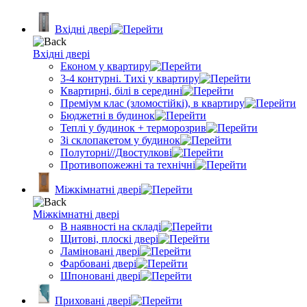
Вхідні двері
Вхідні двері
Економ у квартиру
3-4 контурні. Тихі у квартиру
Квартирні, білі в середині
Преміум клас (зломостійкі), в квартиру
Бюджетні в будинок
Теплі у будинок + терморозрив
Зі склопакетом у будинок
Полуторні//Двостулкові
Противопожежні та технічні
Міжкімнатні двері
Міжкімнатні двері
В наявності на складі
Щитові, плоскі двері
Ламіновані двері
Фарбовані двері
Шпоновані двері
Приховані двері