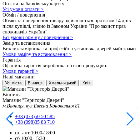
Оплата на банківську картку
Усі умови оплати
>
Обмін / повернення
Обмін та повернення товару здійснюється протягом 14 днів
після купівлі, згідно із Законом України "Про захист прав
споживачів України"
Всі умови обміну / повернення
>
Замір та встановлення
Виклик замірника та професійна установка дверей майстрами.
Умови заміру та встановлення
>
Гарантія
Офіційна гарантія виробника на всю продукцію.
Умови гарантії
>
Наші магазини
Усі міста
Вінниця
Хмельницький
Київ
Вінниця
Магазин "Територія Дверей"
М
м.Вінниця, вул.Евгена Коновальця 81
м
+38 (073)50 50 585
+38 (098)35 83 710
пн - пт
10:00-18:00
сб
10:00-15:30