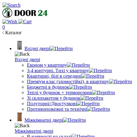
0
Каталог
Вхідні двері
Вхідні двері
Економ у квартиру
3-4 контурні. Тихі у квартиру
Квартирні, білі в середині
Преміум клас (зломостійкі), в квартиру
Бюджетні в будинок
Теплі у будинок + терморозрив
Зі склопакетом у будинок
Полуторні//Двостулкові
Противопожежні та технічні
Міжкімнатні двері
Міжкімнатні двері
В наявності на складі