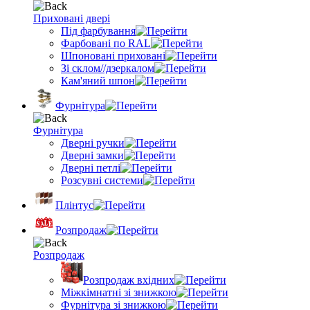
Приховані двері
Під фарбування
Фарбовані по RAL
Шпоновані приховані
Зі склом//дзеркалом
Кам'яний шпон
Фурнітура
Фурнітура
Дверні ручки
Дверні замки
Дверні петлі
Розсувні системи
Плінтус
Розпродаж
Розпродаж
Розпродаж вхідних
Міжкімнатні зі знижкою
Фурнітура зі знижкою