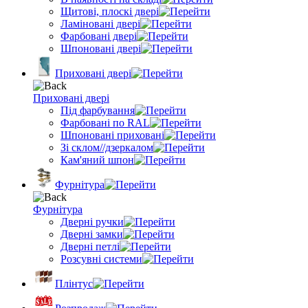
Щитові, плоскі двері
Ламіновані двері
Фарбовані двері
Шпоновані двері
Приховані двері
Приховані двері
Під фарбування
Фарбовані по RAL
Шпоновані приховані
Зі склом//дзеркалом
Кам'яний шпон
Фурнітура
Фурнітура
Дверні ручки
Дверні замки
Дверні петлі
Розсувні системи
Плінтус