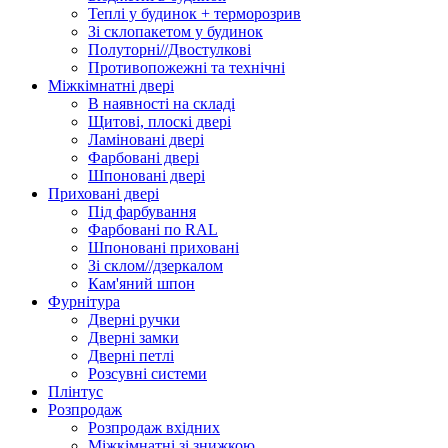
Теплі у будинок + терморозрив
Зі склопакетом у будинок
Полуторні//Двостулкові
Противопожежні та технічні
Міжкімнатні двері
В наявності на складі
Щитові, плоскі двері
Ламіновані двері
Фарбовані двері
Шпоновані двері
Приховані двері
Під фарбування
Фарбовані по RAL
Шпоновані приховані
Зі склом//дзеркалом
Кам'яний шпон
Фурнітура
Дверні ручки
Дверні замки
Дверні петлі
Розсувні системи
Плінтус
Розпродаж
Розпродаж вхідних
Міжкімнатні зі знижкою