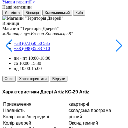
Умови гарантії
>
Наші магазини
Усі міста
Вінниця
Хмельницький
Київ
Вінниця
Магазин "Територія Дверей"
М
м.Вінниця, вул.Евгена Коновальця 81
м
+38 (073)50 50 585
+38 (098)35 83 710
пн - пт
10:00-18:00
сб
10:00-15:30
нд
10:00-15:00
Опис
Характеристики
Відгуки
Характеристики Двері Artiz КС-29 Artiz
Призначення
квартирні
Наявність
складська програма
Колір зовні/всередині
різний
Колір дверей
Оксид темний