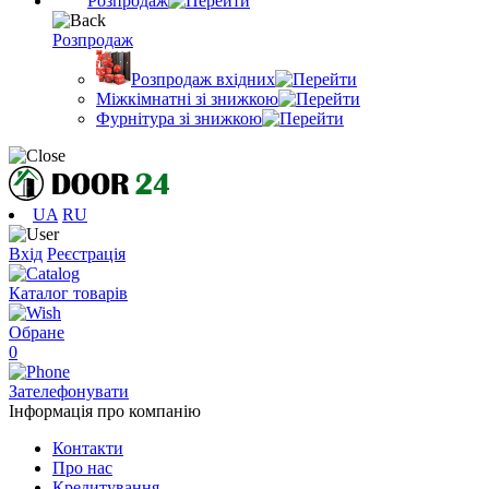
Розпродаж
Розпродаж
Розпродаж вхідних
Міжкімнатні зі знижкою
Фурнітура зі знижкою
UA
RU
Вхід
Реєстрація
Каталог товарів
Обране
0
Зателефонувати
Інформація про компанію
Контакти
Про нас
Кредитування