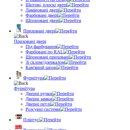
Щитові, плоскі двері
Ламіновані двері
Фарбовані двері
Шпоновані двері
Приховані двері
Приховані двері
Під фарбування
Фарбовані по RAL
Шпоновані приховані
Зі склом//дзеркалом
Кам'яний шпон
Фурнітура
Фурнітура
Дверні ручки
Дверні замки
Дверні петлі
Розсувні системи
Плінтус