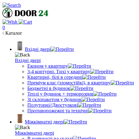
0
Каталог
Вхідні двері
Вхідні двері
Економ у квартиру
3-4 контурні. Тихі у квартиру
Квартирні, білі в середині
Преміум клас (зломостійкі), в квартиру
Бюджетні в будинок
Теплі у будинок + терморозрив
Зі склопакетом у будинок
Полуторні//Двостулкові
Противопожежні та технічні
Міжкімнатні двері
Міжкімнатні двері
В наявності на складі