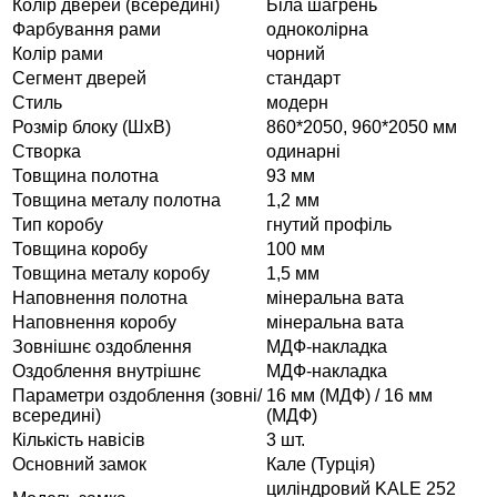
Колір дверей (всередині)
Біла шагрень
Фарбування рами
одноколірна
Колір рами
чорний
Сегмент дверей
стандарт
Стиль
модерн
Розмір блоку (ШxВ)
860*2050, 960*2050 мм
Створка
одинарні
Товщина полотна
93 мм
Товщина металу полотна
1,2 мм
Тип коробу
гнутий профіль
Товщина коробу
100 мм
Товщина металу коробу
1,5 мм
Наповнення полотна
мінеральна вата
Наповнення коробу
мінеральна вата
Зовнішнє оздоблення
МДФ-накладка
Оздоблення внутрішнє
МДФ-накладка
Параметри оздоблення (зовні/
16 мм (МДФ) / 16 мм
всередині)
(МДФ)
Кількість навісів
3 шт.
Основний замок
Кале (Турція)
циліндровий KALE 252