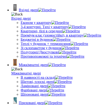
Вхідні двері
Вхідні двері
Економ у квартиру
3-4 контурні. Тихі у квартиру
Квартирні, білі в середині
Преміум клас (зломостійкі), в квартиру
Бюджетні в будинок
Теплі у будинок + терморозрив
Зі склопакетом у будинок
Полуторні//Двостулкові
Противопожежні та технічні
Міжкімнатні двері
Міжкімнатні двері
В наявності на складі
Щитові, плоскі двері
Ламіновані двері
Фарбовані двері
Шпоновані двері
Приховані двері