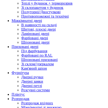
Теплі у будинок + терморозрив
Зі склопакетом у будинок
Полуторні//Двостулкові
Противопожежні та технічні
Міжкімнатні двері
В наявності на складі
Щитові, плоскі двері
Ламіновані двері
Фарбовані двері
Шпоновані двері
Приховані двері
Під фарбування
Фарбовані по RAL
Шпоновані приховані
Зі склом//дзеркалом
Кам'яний шпон
Фурнітура
Дверні ручки
Дверні замки
Дверні петлі
Розсувні системи
Плінтус
Розпродаж
Розпродаж вхідних
Міжкімнатні зі знижкою