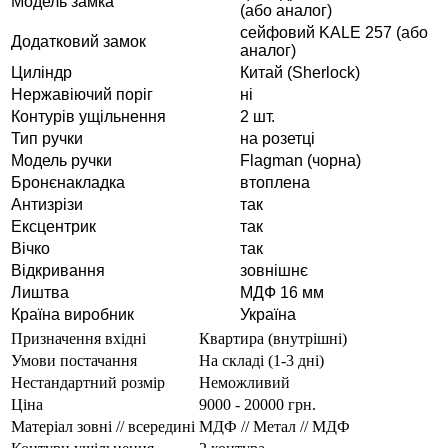
Модель замка
(або аналог)
сейфовий KALE 257 (або
Додатковий замок
аналог)
Циліндр
Китай (Sherlock)
Нержавіючий поріг
ні
Контурів ущільнення
2 шт.
Тип ручки
на розетці
Модель ручки
Flagman (чорна)
Бронєнакладка
втоплена
Антизрізи
так
Ексцентрик
так
Вічко
так
Відкривання
зовнішнє
Лиштва
МДФ 16 мм
Країна виробник
Україна
Призначення вхідні
Квартира (внутрішні)
Умови постачання
На складі (1-3 дні)
Нестандартний розмір
Неможливий
Ціна
9000 - 20000 грн.
Матеріал зовні // всередині
МДФ // Метал // МДФ