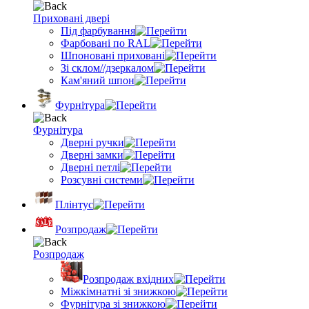
Приховані двері
Під фарбування
Фарбовані по RAL
Шпоновані приховані
Зі склом//дзеркалом
Кам'яний шпон
Фурнітура
Фурнітура
Дверні ручки
Дверні замки
Дверні петлі
Розсувні системи
Плінтус
Розпродаж
Розпродаж
Розпродаж вхідних
Міжкімнатні зі знижкою
Фурнітура зі знижкою